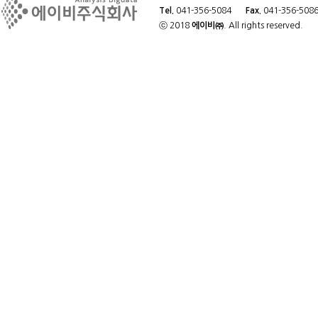
Tel.
041-356-5084
Fax.
041-356-508
ⓒ 2018
에이비㈜
. All rights reserved.